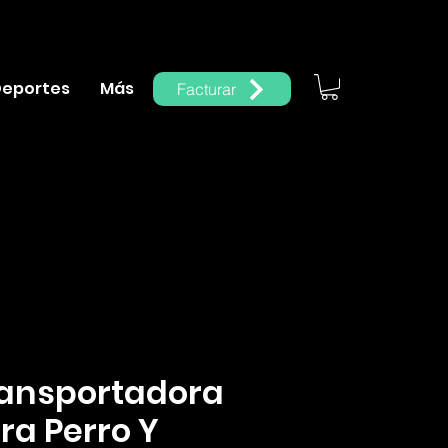
eportes
Más
Facturar
Iniciar sesión
ansportadora
ra Perro Y