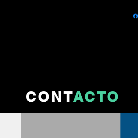
reco
medi
tom
sean
altu
mas 
las 
tene
tran
Desc
CONT
ACTO
Tran
raza
fáci
elab
muy 
pequ