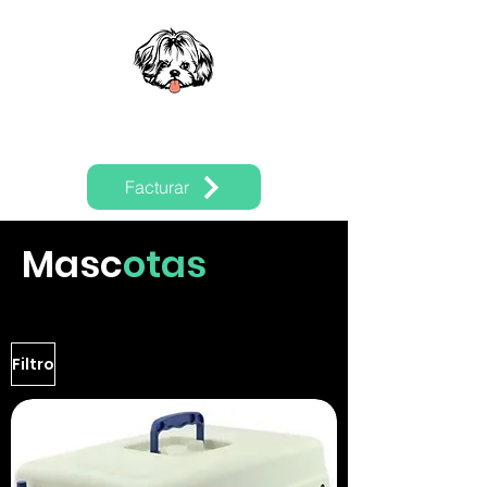
Mexican Shitzu
Facturar
Masc
otas
Filtro