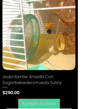
Jaula Hamter Amarilla Con
Soga+bebedero+rueda Sunny
Precio
$290.00
Agregar al carrito