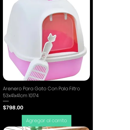
Arenero Para Gato Con Pala Filtro
53x41x41cm 10174
Precio
$798.00
Agregar al carrito