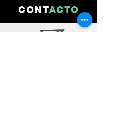
CONT
ACTO
mexicanshitzu@gmail.com
Calle parral 123
Ciudad de México, 06140
5519243313