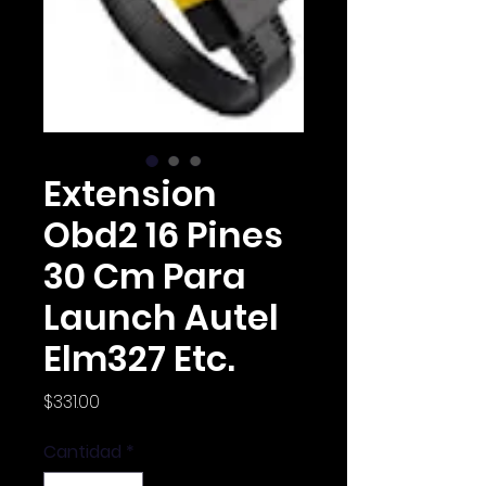
Extension
Obd2 16 Pines
30 Cm Para
Launch Autel
Elm327 Etc.
Precio
$331.00
Cantidad
*