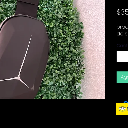
$3
prac
de 
Cant
Agr