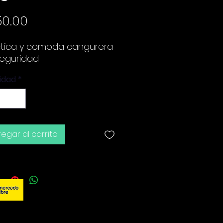
Precio
50.00
tica y comoda cangurera
seguridad
idad
*
egar al carrito