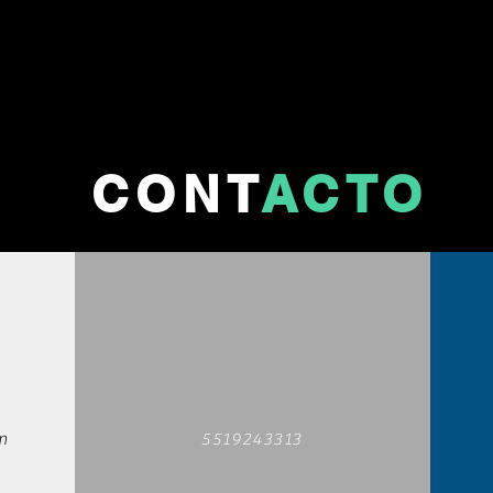
CONT
ACTO
m
5519243313