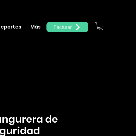
eportes
Más
Facturar
Iniciar sesión
ngurera de
guridad