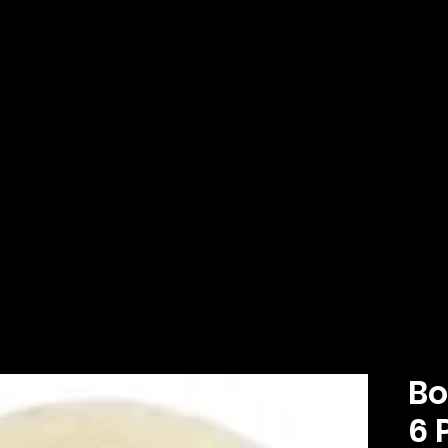
Inicio
Tienda
Mascotas
Automotriz
D
Bo
6 