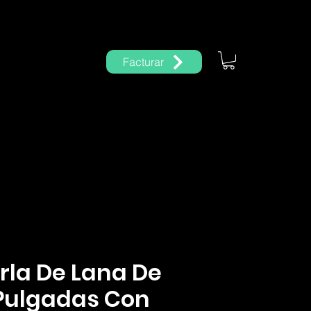
eportes
Más
Facturar
Iniciar sesión
rla De Lana De
Pulgadas Con