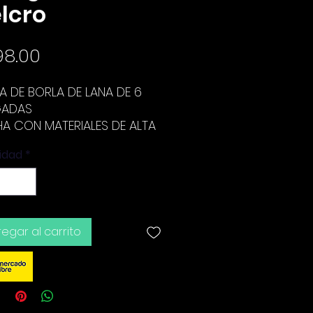
lcro
Precio
98.00
EZA DE BORLA DE LANA DE 6
GADAS
A CON MATERIALES DE ALTA
DAD
idad
*
 RESPALDO CON VELCRO
egar al carrito