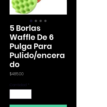
5 Borlas
Waffle De 6
Pulga Para
Pulido/encera
do
Precio
$485.00
Cantidad
*